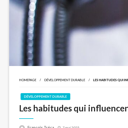
HOMEPAGE
DÉVELOPPEMENT DURABLE
LES HABITUDES QUI 
DÉVELOPPEMENT DURABLE
Les habitudes qui influence
Posted
François Tréca
7 mai 2025